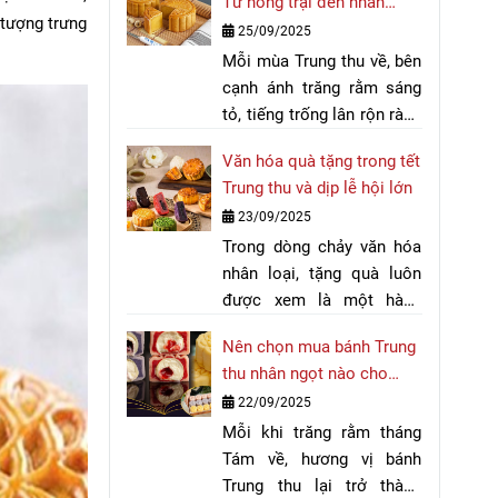
Từ nông trại đến nhân
tâm khi lựa chọn quà biếu
 tượng trưng
bánh Trung thu quốc dân
25/09/2025
trong dịp Tết Trung thu.
Mỗi mùa Trung thu về, bên
cạnh ánh trăng rằm sáng
tỏ, tiếng trống lân rộn ràng
và những chiếc đèn lồng
Văn hóa quà tặng trong tết
lung linh, bánh Trung thu
Trung thu và dịp lễ hội lớn
vẫn luôn là hương vị trung
23/09/2025
tâm của lễ hội. Giữa muôn
Trong dòng chảy văn hóa
vàn loại nhân bánh đa
nhân loại, tặng quà luôn
dạng, bánh Trung thu nhân
được xem là một hành
đậu xanh từ lâu đã trở
động biểu trưng cho sự
thành lựa chọn quen thuộc
Nên chọn mua bánh Trung
kết nối, lòng tri ân và tình
và gần gũi nhất. Từ những
thu nhân ngọt nào cho
cảm chân thành. Mỗi quốc
hạt đậu nhỏ bé ngoài đồng
mùa trăng rằm 2025?
22/09/2025
gia, mỗi nền văn minh đều
ruộng, qua bàn tay khéo
Mỗi khi trăng rằm tháng
có những dịp lễ hội quan
léo của người thợ, đậu
Tám về, hương vị bánh
trọng, nơi việc trao tặng
xanh đã đi vào từng chiếc
Trung thu lại trở thành
món quà trở thành nghi
bánh, trở thành hương vị