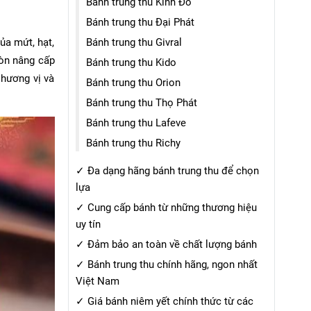
Bánh trung thu Kinh Đô
xuyên suốt để tối ưu hóa
Bánh trung thu Đại Phát
nội dung cho công cụ tìm
ủa mứt, hạt,
Bánh trung thu Givral
kiếm.
còn nâng cấp
Bánh trung thu Kido
 hương vị và
Bánh trung thu Orion
Bánh trung thu Thọ Phát
Bánh trung thu Lafeve
Bánh trung thu Richy
✓ Đa dạng hãng bánh trung thu để chọn
lựa
✓ Cung cấp bánh từ những thương hiệu
uy tín
✓ Đảm bảo an toàn về chất lượng bánh
✓ Bánh trung thu chính hãng, ngon nhất
Việt Nam
✓ Giá bánh niêm yết chính thức từ các