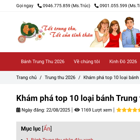
Gọi ngay
0946.775.859 (Ms.Trúc)
0901.055.599 (Ms.T
Bánh Trung Thu 2026
Về chúng tôi
Kinh Đô 2026
Trang chủ
/
Trung thu 2026
/
Khám phá top 10 loại bánh
Khám phá top 10 loại bánh Trung
Ngày đăng:
22/08/2025
1169 Lượt xem
Mục lục
[
Ẩn
]
1. Bánh Trung thu nhân đậu xanh