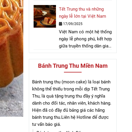
điểm nhấn không thể thiếu
thức không thể thiếu. Bài
quốc dân trong ký ức
Tết Trung thu và những
trong mâm cỗ đoàn viên.
viết sau sẽ giúp bạn tìm
nhiều thế hệ người Việt.
ngày lễ lớn tại Việt Nam
Bên cạnh bánh nhân mặn,
hiểu rõ về văn hóa quà
17/09/2025
bánh dẻo hay các phiên
tặng trong những ngày lễ
Việt Nam có một hệ thống
bản hiện đại, dòng bánh
đặc biệt.
ngày lễ phong phú, kết hợp
Trung thu nhân ngọt luôn
giữa truyền thống dân gian,
giữ vị trí đặc biệt trong
kỷ niệm lịch sử và các
lòng người thưởng
ngày quốc tế. Bài viết này
thức. Vậy đâu là loại bánh
Bánh Trung Thu Miền Nam
điểm qua những ngày lễ
nhân ngọt phù hợp nhất để
lớn mang tính biểu tượng
chọn mua cho mùa trăng
trong đời sống văn hóa —
này? Cùng tìm hiểu thông
Bánh trung thu (moon cake) là loại bánh
từ Tết truyền thống đến
qua bài viết sau.
không thể thiếu trong mỗi dịp Tết Trung
các dịp kỷ niệm quốc gia
Thu, là quà tặng trung thu đầy ý nghĩa
— nhằm cung cấp tư liệu
dành cho đối tác, nhân viên, khách hàng.
chi tiết, chính xác và dễ sử
Hiện đã có đầy đủ bảng giá các hãng
dụng cho mục đích SEO và
bánh trung thu.Liên hệ Hotline để được
truyền thông. Từ khóa
tư vấn báo giá.
"ngày lễ lớn" sẽ xuất hiện