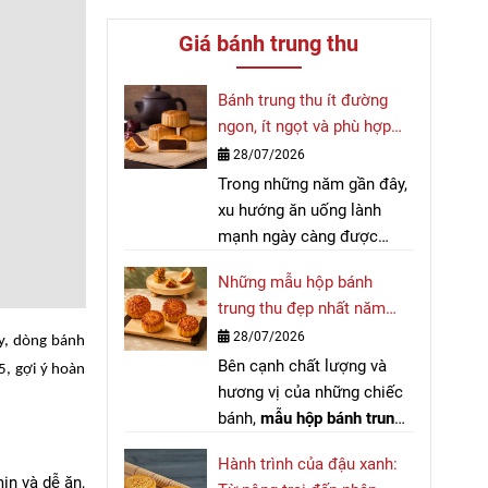
Giá bánh trung thu
Bánh trung thu ít đường
ngon, ít ngọt và phù hợp
với nhiều đối tượng
28/07/2026
Trong những năm gần đây,
xu hướng ăn uống lành
mạnh ngày càng được
nhiều người quan tâm.
Những mẫu hộp bánh
Không chỉ chú trọng đến
trung thu đẹp nhất năm
thực phẩm hằng ngày,
2026
28/07/2026
nhiều người cũng tìm kiếm
ấy, dòng bánh
Bên cạnh chất lượng và
bánh trung thu ít đường
để
5, gợi ý hoàn
hương vị của những chiếc
có thể thưởng thức hương
bánh,
mẫu hộp bánh trung
vị truyền thống mà vẫn phù
thu
luôn là yếu tố được
hợp với chế độ dinh dưỡng
Hành trình của đậu xanh:
nhiều khách hàng quan
của mình.
ịn và dễ ăn,