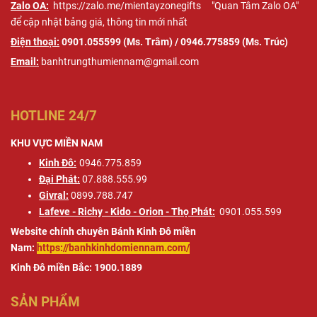
Zalo OA:
https://zalo.me/mientayzonegifts
"Quan Tâm Zalo OA"
để cập nhật bảng giá, thông tin mới nhất
Điện thoại:
0901.055599 (Ms. Trâm) / 0946.775859 (Ms. Trúc)
Email:
banhtrungthumiennam@gmail.com
HOTLINE 24/7
KHU VỰC MIỀN NAM
Kinh Đô:
0946.775.859
Đại Phát:
07.888.555.99
Givral:
0899.788.747
Lafeve - Richy - Kido - Orion - Thọ Phát:
0901.055.599
Website chính chuyên Bánh Kinh Đô miền
Nam:
https://banhkinhdomiennam.com/
Kinh Đô miền Bắc: 1900.1889
SẢN PHẨM