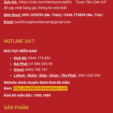
Zalo OA:
https://zalo.me/mientayzonegifts
"Quan Tâm Zalo OA"
để cập nhật bảng giá, thông tin mới nhất
Điện thoại:
0901.055599 (Ms. Trâm) / 0946.775859 (Ms. Trúc)
Email:
banhtrungthumiennam@gmail.com
HOTLINE 24/7
KHU VỰC MIỀN NAM
Kinh Đô:
0946.775.859
Đại Phát:
07.888.555.99
Givral:
0899.788.747
Lafeve - Richy - Kido - Orion - Thọ Phát:
0901.055.599
Website chính chuyên Bánh Kinh Đô miền
Nam:
https://banhkinhdomiennam.com/
Kinh Đô miền Bắc: 1900.1889
SẢN PHẨM