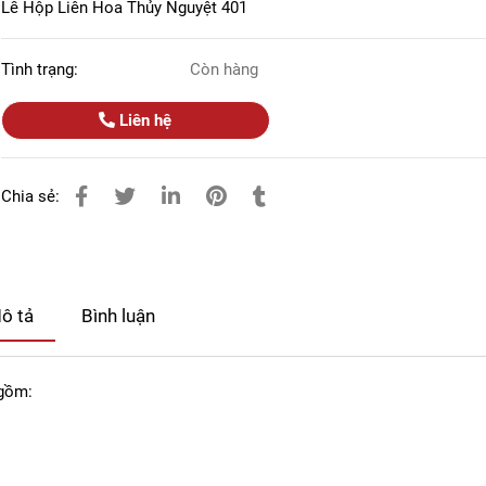
Lễ Hộp Liên Hoa Thủy Nguyệt 401
Tình trạng:
Còn hàng
Liên hệ
Chia sẻ:
ô tả
Bình luận
 gồm: