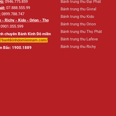
Đô:
0946.775.859
Bánh trung thu Đại Phát
át:
07.888.555.99
Bánh trung thu Givral
:
0899.788.747
Bánh trung thu Kido
 - Richy - Kido - Orion - Thọ
Bánh trung thu Orion
0901.055.599
Bánh trung thu Thọ Phát
nh chuyên Bánh Kinh Đô miền
Bánh trung thu Lafeve
://banhkinhdomiennam.com/
Bánh trung thu Richy
ền Bắc: 1900.1889