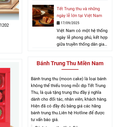
điểm nhấn không thể thiếu
thức không thể thiếu. Bài
quốc dân trong ký ức
Tết Trung thu và những
trong mâm cỗ đoàn viên.
viết sau sẽ giúp bạn tìm
nhiều thế hệ người Việt.
ngày lễ lớn tại Việt Nam
Bên cạnh bánh nhân mặn,
hiểu rõ về văn hóa quà
17/09/2025
bánh dẻo hay các phiên
tặng trong những ngày lễ
 1202
Việt Nam có một hệ thống
bản hiện đại, dòng bánh
đặc biệt.
ngày lễ phong phú, kết hợp
Trung thu nhân ngọt luôn
giữa truyền thống dân gian,
giữ vị trí đặc biệt trong
kỷ niệm lịch sử và các
lòng người thưởng
ngày quốc tế. Bài viết này
thức. Vậy đâu là loại bánh
Bánh Trung Thu Miền Nam
điểm qua những ngày lễ
nhân ngọt phù hợp nhất để
lớn mang tính biểu tượng
chọn mua cho mùa trăng
trong đời sống văn hóa —
này? Cùng tìm hiểu thông
Bánh trung thu (moon cake) là loại bánh
từ Tết truyền thống đến
qua bài viết sau.
không thể thiếu trong mỗi dịp Tết Trung
các dịp kỷ niệm quốc gia
Thu, là quà tặng trung thu đầy ý nghĩa
— nhằm cung cấp tư liệu
dành cho đối tác, nhân viên, khách hàng.
chi tiết, chính xác và dễ sử
Hiện đã có đầy đủ bảng giá các hãng
dụng cho mục đích SEO và
bánh trung thu.Liên hệ Hotline để được
truyền thông. Từ khóa
tư vấn báo giá.
"ngày lễ lớn" sẽ xuất hiện