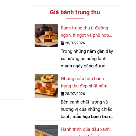
Giá bánh trung thu
Bánh trung thu ít đường
ngon, ít ngọt và phù hợp
với nhiều đối tượng
28/07/2026
Trong những năm gần đây,
xu hướng ăn uống lành
mạnh ngày càng được
nhiều người quan tâm.
Những mẫu hộp bánh
Không chỉ chú trọng đến
trung thu đẹp nhất năm
thực phẩm hằng ngày,
2026
28/07/2026
nhiều người cũng tìm kiếm
Bên cạnh chất lượng và
bánh trung thu ít đường
để
hương vị của những chiếc
có thể thưởng thức hương
bánh,
mẫu hộp bánh trung
vị truyền thống mà vẫn phù
thu
luôn là yếu tố được
hợp với chế độ dinh dưỡng
Hành trình của đậu xanh:
nhiều khách hàng quan
của mình.