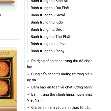
Bánh trung thu Kinh Đô
xuyên suốt để tối ưu hóa
Bánh trung thu Đại Phát
nội dung cho công cụ tìm
Bánh trung thu Givral
1
kiếm.
Bánh trung thu Kido
Bánh trung thu Orion
Bánh trung thu Thọ Phát
Bánh trung thu Lafeve
Bánh trung thu Richy
✓ Đa dạng hãng bánh trung thu để chọn
lựa
✓ Cung cấp bánh từ những thương hiệu
uy tín
✓ Đảm bảo an toàn về chất lượng bánh
✓ Bánh trung thu chính hãng, ngon nhất
Việt Nam
✓ Giá bánh niêm yết chính thức từ các