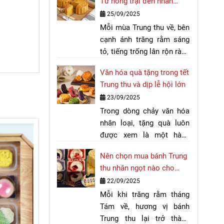
Từ nông trại đến nhân
tâm khi lựa chọn quà biếu
bánh Trung thu quốc dân
25/09/2025
trong dịp Tết Trung thu.
Mỗi mùa Trung thu về, bên
cạnh ánh trăng rằm sáng
tỏ, tiếng trống lân rộn ràng
và những chiếc đèn lồng
Văn hóa quà tặng trong tết
lung linh, bánh Trung thu
Trung thu và dịp lễ hội lớn
vẫn luôn là hương vị trung
23/09/2025
tâm của lễ hội. Giữa muôn
Trong dòng chảy văn hóa
vàn loại nhân bánh đa
nhân loại, tặng quà luôn
dạng, bánh Trung thu nhân
được xem là một hành
đậu xanh từ lâu đã trở
động biểu trưng cho sự
thành lựa chọn quen thuộc
Nên chọn mua bánh Trung
kết nối, lòng tri ân và tình
và gần gũi nhất. Từ những
thu nhân ngọt nào cho
cảm chân thành. Mỗi quốc
hạt đậu nhỏ bé ngoài đồng
mùa trăng rằm 2025?
22/09/2025
gia, mỗi nền văn minh đều
ruộng, qua bàn tay khéo
Mỗi khi trăng rằm tháng
có những dịp lễ hội quan
léo của người thợ, đậu
Tám về, hương vị bánh
trọng, nơi việc trao tặng
xanh đã đi vào từng chiếc
Trung thu lại trở thành
món quà trở thành nghi
bánh, trở thành hương vị