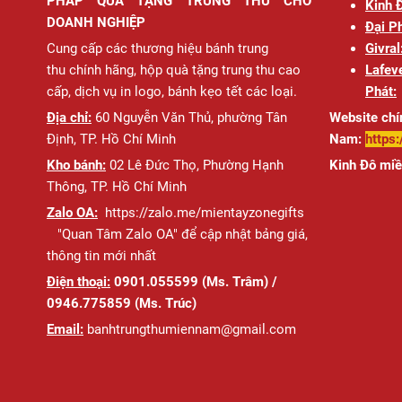
PHÁP QUÀ TẶNG TRUNG THU CHO
Kinh 
DOANH NGHIỆP
Đại Ph
Cung cấp các thương hiệu bánh trung
Givral
thu chính hãng, hộp quà tặng trung thu cao
Lafeve
cấp, dịch vụ in logo, bánh kẹo tết các loại.
Phát:
Địa chỉ:
60 ​​Nguyễn Văn Thủ, phường Tân
Website chí
Định, TP.
Hồ Chí Minh
Nam:
https
Kho bánh:
02 Lê Đức Thọ, Phường Hạnh
Kinh Đô mi
Thông, TP. Hồ Chí Minh
Zalo OA:
https://zalo.me/mientayzonegifts
"Quan Tâm Zalo OA" để cập nhật bảng giá,
thông tin mới nhất
Điện thoại:
0901.055599 (Ms. Trâm) /
0946.775859 (Ms. Trúc)
Email:
banhtrungthumiennam@gmail.com