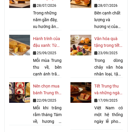
ít ngọt và phù
thu đẹp nhất
28/07/2026
28/07/2026
hợp với nhiều
năm 2026
Trong những
Bên cạnh chất
đối tượng
năm gần đây,
lượng và
xu hướng ăn
hương vị của
uống lành
những chiếc
Hành trình của
Văn hóa quà
mạnh ngày
bánh,
mẫu hộp
đậu xanh: Từ
tặng trong tết
càng được
bánh trung thu
nông trại đến
Trung thu và
25/09/2025
23/09/2025
nhiều người
luôn là yếu tố
nhân bánh
dịp lễ hội lớn
quan tâm.
Mỗi mùa Trung
được nhiều
Trong dòng
Trung thu quốc
Không chỉ chú
thu về, bên
khách hàng
chảy văn hóa
dân
trọng đến thực
cạnh ánh trăng
quan tâm khi
nhân loại, tặng
phẩm hằng
rằm sáng tỏ,
lựa chọn quà
quà luôn được
Nên chọn mua
Tết Trung thu
ngày, nhiều
tiếng trống lân
biếu trong dịp
xem là một
bánh Trung thu
và những ngày
người cũng tìm
rộn ràng và
Tết Trung thu.
hành động biểu
nhân ngọt nào
lễ lớn tại Việt
22/09/2025
17/09/2025
kiếm
những chiếc
bánh
trưng cho sự
cho mùa trăng
Nam
trung thu ít
đèn lồng lung
Mỗi khi trăng
kết nối, lòng tri
Việt Nam có
rằm 2025?
đường
linh, bánh
rằm tháng Tám
để có
ân và tình cảm
một hệ thống
thể thưởng
Trung thu vẫn
về, hương vị
chân thành.
ngày lễ phong
thức hương vị
luôn là hương
bánh Trung thu
Mỗi quốc gia,
phú, kết hợp