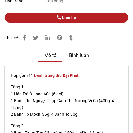
Tình trạng:
Còn hàng
Liên hệ
Chia sẻ:
Mô tả
Bình luận
Hộp gồm 11
bánh trung thu Đại Phát
.
Tầng 1
1 Hộp Trà Ô Long 60g (6 gói)
1 Bánh Thu Nguyệt Thập Cẩm Thịt Nướng Vi Cá (400g, 4
Trứng)
2 Bánh Tô Mochi 35g, 4 Bánh Tô 30g
Tầng 2
2 Bánh Trung Thu Cầu Vồng (150g, 1 Mặn, 1 Ngọt)