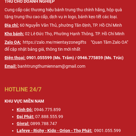
THU CHO DOANH NGHIỆP
Cung cấp các thương hiệu bánh trung thu chính hãng, hộp quà
tặng trung thu cao cấp, dịch vụ in logo, bánh kẹo tết các loại.
Địa chỉ:
60 ​​Nguyễn Văn Thủ, phường Tân Định, TP.
Hồ Chí Minh
Kho bánh:
02 Lê Đức Thọ, Phường Hạnh Thông, TP. Hồ Chí Minh
Zalo OA:
https://zalo.me/mientayzonegifts
"Quan Tâm Zalo OA"
để cập nhật bảng giá, thông tin mới nhất
Điện thoại:
0901.055599 (Ms. Trâm) / 0946.775859 (Ms. Trúc)
Email:
banhtrungthumiennam@gmail.com
HOTLINE 24/7
KHU VỰC MIỀN NAM
Kinh Đô:
0946.775.859
Đại Phát:
07.888.555.99
Givral:
0899.788.747
Lafeve - Richy - Kido - Orion - Thọ Phát:
0901.055.599