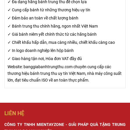
✓ Đa dạng hãng bánh trung thu để chọn lựa
hương vị quốc
mùa trăng
và truyền
✓ Cung cấp bánh từ những thương hiệu uy tín
dân trong ký ức
này? Cùng tìm
thông. Từ khóa
✓ Đảm bảo an toàn về chất lượng bánh
nhiều thế hệ
hiểu thông qua
"ngày lễ lớn" sẽ
✓ Bánh trung thu chính hãng, ngon nhất Việt Nam
người Việt.
bài viết sau.
xuất hiện xuyên
suốt để tối ưu
✓ Giá bánh niêm yết chính thức từ các hãng bánh
hóa nội dung
✓ Chiết khấu hấp dẫn, mua càng nhiều, chiết khấu càng cao
cho công cụ
✓ In logo doanh nghiệp lên hộp bánh
tìm kiếm.
✓ Giao hàng tận nơi, Hóa đơn VAT đầy đủ
Website: banggiabanhtrungthu.com chuyên cung cấp các
thương hiệu bánh trung thu uy tín Việt Nam, nhà máy công suất
lớn, đạt tiêu chuẩn ISO về an toàn thực phẩm.
LIÊN HỆ
CÔNG TY TNHH MIENTAYZONE - GIẢI PHÁP QUÀ TẶNG TRUNG