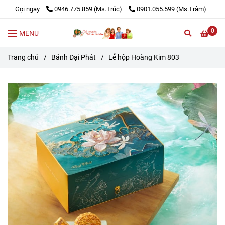
Gọi ngay
0946.775.859 (Ms.Trúc)
0901.055.599 (Ms.Trâm)
0
MENU
Trang chủ
/
Bánh Đại Phát
/
Lễ hộp Hoàng Kim 803